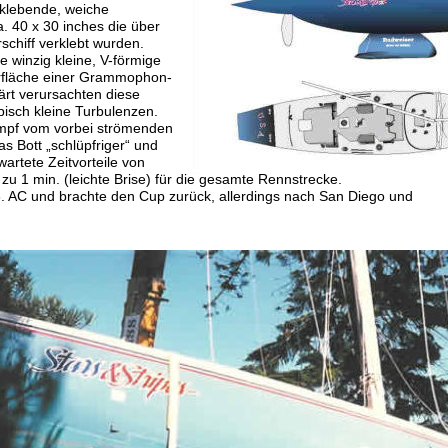
tklebende, weiche 
a. 40 x 30 inches die über 
chiff verklebt wurden. 
e winzig kleine, V-förmige 
erfläche einer Grammophon-
lärt verursachten diese 
pisch kleine Turbulenzen. 
mpf vom vorbei strömenden 
 Bott „schlüpfriger“ und 
artete Zeitvorteile von 
 zu 1 min. (leichte Brise) für die gesamte Rennstrecke.
 AC und brachte den Cup zurück, allerdings nach San Diego und 