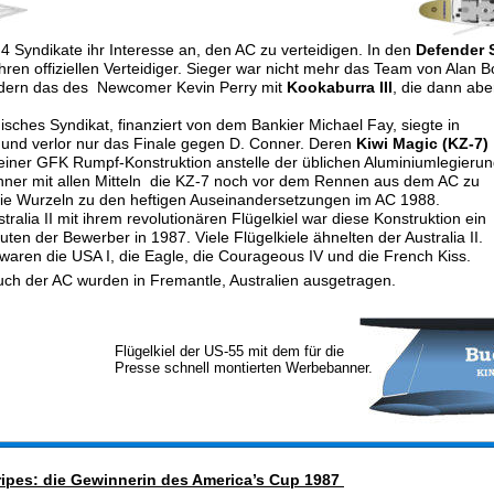
 4 Syndikate ihr Interesse an, den AC zu verteidigen. In den 
Defender S
 ihren offiziellen Verteidiger. Sieger war nicht mehr das Team von Alan B
ndern das des  Newcomer Kevin Perry mit 
Kookaburra III
, die dann abe
sches Syndikat, finanziert von dem Bankier Michael Fay, siegte in 
und verlor nur das Finale gegen D. Conner. Deren 
Kiwi Magic (KZ-7) 
einer GFK Rumpf-Konstruktion anstelle der üblichen Aluminiumlegierun
ner mit allen Mitteln  die KZ-7 noch vor dem Rennen aus dem AC zu 
 die Wurzeln zu den heftigen Auseinandersetzungen im AC 1988.
ralia II mit ihrem revolutionären Flügelkiel war diese Konstruktion ein
uten der Bewerber in 1987. Viele Flügelkiele ähnelten der Australia II. 
ren die USA I, die Eagle, die Courageous IV und die French Kiss.
ch der AC wurden in Fremantle, Australien ausgetragen. 
Flügelkiel der US-55 mit dem für die 
Presse schnell montierten Werbebanner.
25
th 
AMERICA's CUP 1983 
 Newport,
ripes: die Gewinnerin des America’s Cup 1987 