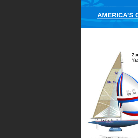
AMERICA’S C
Zu
Yac