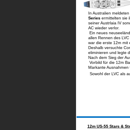
In Australien meldeten
Series 
ermittelten sie
seiner Austrlaia IV so
AC wieder verlor.
 Ein neues neuseeländi
allen Rennen des LVC 
war die erste 12m mit 
Deshalb versuchte Con
eliminieren und legte
Nach dem Sieg der Aust
 Vorbild für die 12m Ba
Markante Ausnahmen wa
Sowohl der LVC als au
12m US-55 Stars & St