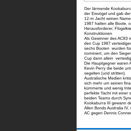
Der lärmende Kookaburra
der Eisvögel und gab der
12-m Jacht seinen Name
1987 hatten alle Boote, o
Herausforderer, Flügelki
Konstruktionen. 
Als Gewinner des AC83 m
den Cup 1987 verteidigen
sechs Booten  wurden für
nominiert, um den Sieger 
Cup dann allein  verteidigt
Die Hauptgegner waren A
Kevin Perry die beide un
segelten (und stritten). 
Australische Medien kriti
sich mehr um seinen finan
kümmerte und wenig Inter
perfekte Yacht mit einer
beiden Teams durch Syne
Kookaburra III gewann 
Allen Bonds Australia IV, 
AC gegen Dennis Conner