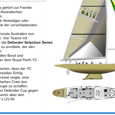
 gehört zur Familie 
 Australischen 
n. 
b Verteidiger oder 
ele der verschiedensten 
usste Australien nun 
. Vier Teams mit 
 die 
Defender Selection Series
zu ermitteln, der den 
.  
llen Bond und 
ter dem Royal Perth YC 
sierten, dass der YC 
ziellen Erfolg 
esse zeigte, eine 
 starken Crew aus 
rgie zu schaffen.
den Defender Cup gegen
verlor aber den 
’s US-55.