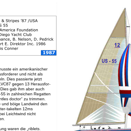
usste ein amerikanischer 
sforderer und nicht als 
n. Dies passierte jetzt 
LVC87 gegen 13 Herausfor-
 Dies gab ihm aber auch 
-55 in zahlreichen Regatten 
ntles doctor“ zu trimmen.
ke und böige Landwind den 
unter-takelten 12ms 
bei Leichtwind nicht 
en.
ung waren die „riblets. 