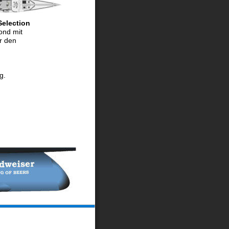
election 
ond mit 
r den 
g. 
 Rhode Island, USA