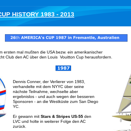
UP HISTORY 1983 - 2013
Fremantle , Australia
m ersten mal mußten die USA bezw. ein amerikanischer 
ht Club den AC über den Louis  Vouitton Cup herausfordern. 
25
th 
AMERICA's CUP 1983 
 Newport
Dennis Conner, der Verlierer von 1983, 
verhandelte mit dem NYYC über seine 
nächste Teilnahme, wechselte aber 
ergebnislos - und auch wegen der besseren 
Sponsoren - an die Westküste zum San Diego 
YC.  
Er gewann mit 
Stars & Stripes US-55
 den 
LVC und holte in weiterer Folge den AC 
zurück.  