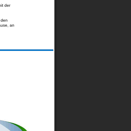
it der 
 den 
use, an 
 Rhode Island, USA