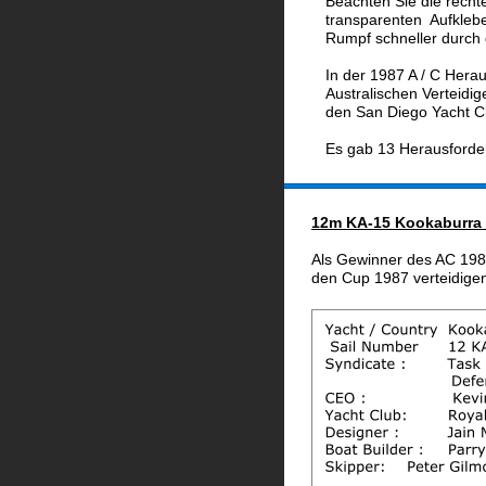
Beachten Sie die recht
transparenten  Aufklebe
Rumpf schneller durch 
In der 1987 A / C Hera
Australischen Verteidi
den San Diego Yacht C
Es gab 13 Herausforde
12m KA-15 Kookaburra II
Als Gewinner des AC 198
den Cup 1987 verteidige