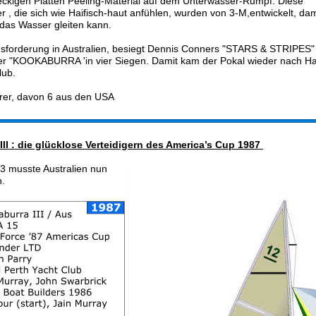
eckigen Platten Peeling-Material auf dem Unterwasser-Rumpf. Diese 
r , die sich wie Haifisch-haut anfühlen, wurden von 3-M,entwickelt, dam
das Wasser gleiten kann.
usforderung in Australien, besiegt Dennis Conners "STARS & STRIPES"
ger "KOOKABURRA 'in vier Siegen. Damit kam der Pokal wieder nach Ha
lub.
rer, davon 6 aus den USA 
25
th 
AMERICA's CUP 1983 
 Newport,
I : die glücklose Verteidigern des America’s Cup 1987 
3 musste Australien nun 
n.