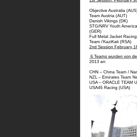
1st Session: February 9t
Objective Australia (AUS
Team Austria (AUT) 
Danish Vikings (DK)  
STG/NRV Youth America
(GER) 
Full Metal Jacket Racing
Team i'KaziKati (RSA)
2nd Session February 18
 6 Teams wurden von de
2013 an:
CHN – China Team / N
NZL – Emirates Team N
USA – ORACLE TEAM USA
USA45 Racing (USA)