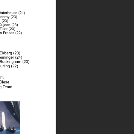
ht 
Diese 
ng Team 