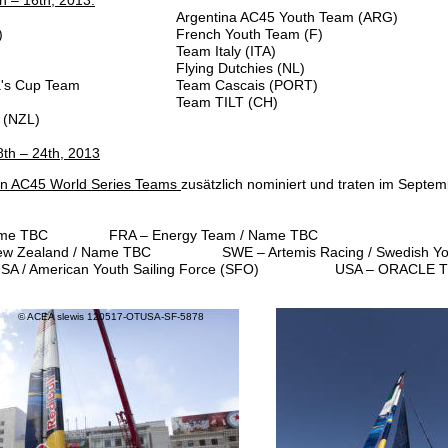
h – 16th, 2013:
Argentina AC45 Youth Team (ARG) 
) 
French Youth Team (F) 
Team Italy (ITA) 
Flying Dutchies (NL) 
's Cup Team 
Team Cascais (PORT) 
Team TILT (CH)
 (NZL) 
th – 24th, 2013
n AC45 World Series Teams 
zusätzlich nominiert und traten im Septem
ame TBC
FRA – Energy Team / Name TBC
ew Zealand / Name TBC
SWE – Artemis Racing / Swedish Yo
 / American Youth Sailing Force (SFO)
USA – ORACLE T
© ACEA slewis 120517-OTUSA-SF-5878