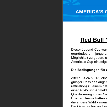
AMERICA’S C
Red Bull 
Dieser Jugend-Cup wur
gegründet, um  junge L
Möglichkeit zu geben, u
America's Cup einsteig
Die Bedingungen für e
Alter : 19-24 /2013, ei
gültiger Pass des ange
(affiliation) zu einem 
einer AC45 und Anmeld
Qualifizierung in den 
Se
Über 20 Teams hatten s
die engere Wahl kamen
Die Österreicher und z