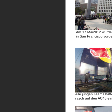
Am 17.Mai2012 wurde 
in San Francisco vorges
© A
Alle jungen Teams hat
rasch auf den AC45 eing