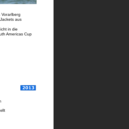
 Vorarlberg
 Jackets aus 
ht in die 
uth Americas Cup 
n 
llt 