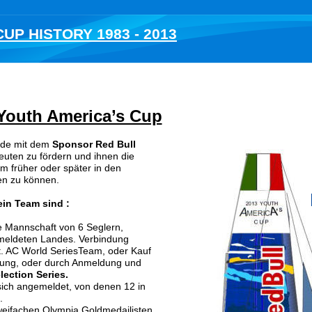
UP HISTORY 1983 - 2013
Youth America’s Cup
de mit dem 
Sponsor Red Bull
euten zu fördern und ihnen die 
m früher oder später in den  
en zu können.
in Team sind :
ne Mannschaft von 6 Seglern, 
meldeten Landes. Verbindung 
dzt. AC World SeriesTeam, oder Kauf 
ung, oder durch Anmeldung und 
lection Series.
ich angemeldet, von denen 12 in 
.
weifachen Olympia Goldmedailisten 