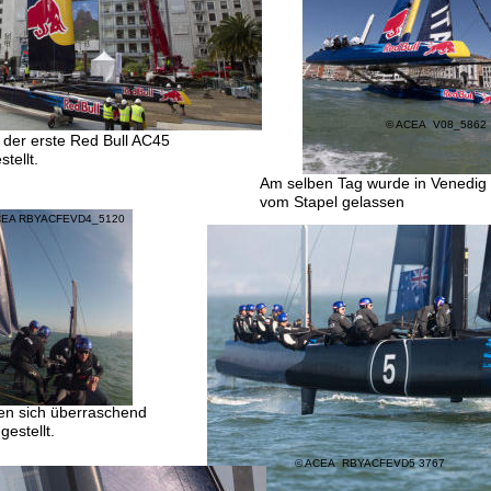
© ACEA  V08_5862
der erste Red Bull AC45
tellt.
Am selben Tag wurde in Venedig 
vom Stapel gelassen
CEA RBYACFEVD4_5120
ten sich überraschend
estellt.
© ACEA  RBYACFEVD5 3767