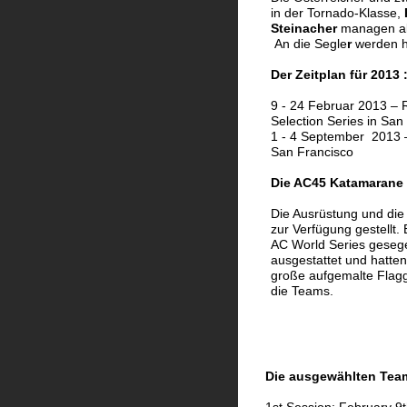
in der Tornado-Klasse, 
Steinacher 
managen al
 An die Segle
r 
werden h
Der Zeitplan für 2013 :
9 - 24 Februar 2013 – 
Selection Series in San
1 - 4 September  2013 
San Francisco
Die AC45 Katamarane
Die Ausrüstung und di
zur Verfügung gestellt. 
AC World Series gesege
ausgestattet und hatten
große aufgemalte Flagg
die Teams.
Die ausgewählten Tea