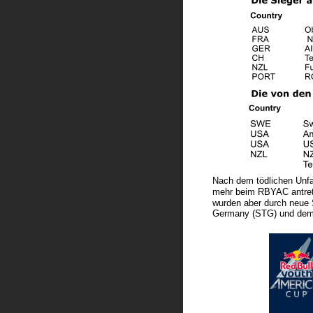
Nach dem tödlichen Unfa
mehr beim RBYAC antrete
wurden aber durch neue 
Germany (STG) und dem N