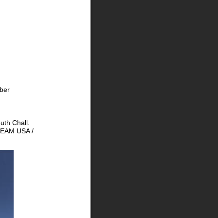
ber 
uth Chall.
EAM USA / 