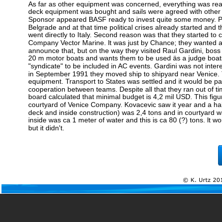
As far as other equipment was concerned, everything was read
deck equipment was bought and sails were agreed with other "
Sponsor appeared BASF ready to invest 
quite some money. Pr
Belgrade and at that time political crises already started and 
went directly to Italy. Second reason 
was that they started to 
Company Vector Marine. lt was just by Chance; they wanted al
announce that, but on the way they visited Raul Gardini, boss
20 m motor boats and wants 
them to be used äs a judge boat
"syndicate" to be included in 
AC events. Gardini was not intere
in September 1991 they moved ship to shipyard near Venice. Th
equipment. Transport to States was settled and it would be pa
cooperation between teams. Despite all that they ran out of ti
board calculated that minimal budget is 4,2 mil USD. This fig
courtyard of Venice Company. Kovacevic saw it year and a half 
deck and inside construction) was 2,4 tons and in courtyard
inside was ca 1 meter of water and this is ca 80 (?) tons. lt w
but it didn't.