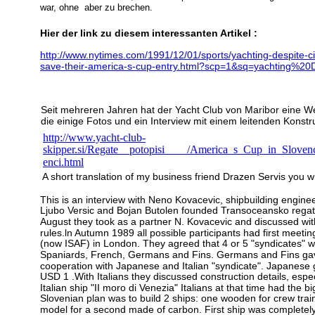
war, ohne  aber zu brechen.
Hier der link zu diesem interessanten Artikel :
http://www.nytimes.com/1991/12/01/sports/yachting-despite-ci
save-their-america-s-cup-entry.html?scp=1&sq=yachting
Seit mehreren Jahren hat der Yacht Club von Maribor eine Web
die einige Fotos und ein Interview mit einem leitenden Konstru
http://www.yacht-club-
skipper.si/Regate__potopisi____/America_s_Cup_in_Sloven
enci.html
A short translation of my business friend Drazen Servis you wil
This is an interview with Neno Kovacevic, shipbuilding engineer
Ljubo Versic and Bojan Butolen founded Transoceansko regatn
August 
they took as a partner N. Kovacevic and discussed with 
rules.ln Autumn 1989 all possible participants had first meetin
(now ISAF) in London. They agreed that 4 or 5 "syndicates" w
Spaniards, French, Germans and Fins. Germans and Fins gave
cooperation with Japanese and Italian "syndicate". Japanese
USD 1 .With Italians they discussed construction details, espec
Italian ship "II moro di Venezia" Italians at that time had the 
Slovenian plan was to build 2 ships: one wooden for crew trai
model for a second made of carbon. First ship was completely 