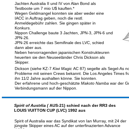
Jachten Australia II und IV von Alan Bond als 
Testboote um 7 mio U$ kauften.*
Wegen Geldmangel konnten sie aber weder eine 
IACC in Auftrag geben, noch die restl. 
Anmeldegebühr zahlen. Sie gingen später in 
Konkurs.
Nippon Challenge baute 3 Jachten, JPN-3, JPN-6 und 
JPN-26.
JPN-26 erreichte das Semifinale des LVC, schied 
dann aber aus.
Neben hervorragenden japanischen Konstrukteuren 
heuerten sie den Neuseeländer Chris Dickson als 
Skipper. 
Dickson (siehe KZ-7 
Kiwi Magic 
AC 87) segelte als Segel-As no
Probleme mit seinen Crews bekannt. Die Los Angeles Times fr
ihn 11/2 Jahre aushalten könne. Sie konnten.
Der erfahrene und hoch-geschätzte 
Makoto Namba 
war der G
Verbindungsmann auf der Nippon.
Spirit of Austrlia ( 
AUS-21) schied nach der RR3 des 
LOUIS VUITTON CUP (LVC) 1992 aus
Spirit of Australia war das Syndikat von Ian Murray, mit 24 der 
jüngste Skipper eines AC auf der unterfinazierten Advance 