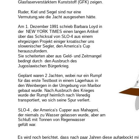
Glasfaserverstärktem Kunststoff (GFK) zeigen.
Ruder, Kiel und Segel sind nur eine 
Vermutung,wie die Jacht ausgesehen hätte.
Am 1. Dezember 1991 schrieb Barbara Loyd in 
der  NEW YORK TIMES einen langen Artikel 
über das Schicksal von SLO-4 aus einem 
ehrgeizigen Projekt einiger kroatischer uns 
slowenischer Segler, den America’s Cup 
herauszufordern. 
Sie scheiterten aber aus Geld- und Zeitmangel 
bedingt durch  den Ausbruch des 
Jugoslawischen Bürgerkrieg.
Geplant waren 2 Jachten, wobei nur ein Rumpf 
für das erste Testboot in einem Lagerhaus in 
den Weinbergen in der Umgebung von Maribor 
gebaut wurde. Nach Ausbruch des Krieges 
wurde der Rumpf heimlich nach Venedig 
transportiert, wo sich seine Spur verliert. 
SLO-4 , der America’s Cupper aus Mahagoni, 
der niemals zu Wasser gelassen wurde, aber am 
Schluß mit Tonnen von Regenwasser
gefült war.
Es wird noch berichtet, dass nach paar Jahren diese aufgebockt m