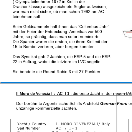
( Olympiateilnehmer 1972 in Kiel in der 
Drachenklasse) ausgezeichnete Segler aufweisen, 
war man nicht sicher, ob man schon 1992 am AC 
teinehmen soll.
Beim Geldsammeln half ihnen das “Columbus-Jahr” 
mit der Feier der Entdeckung  Amerikas vor 500 
Jahre, so prächtig, dass man sofort nominierte. 
Die Spanier waren die ersten, die ihren Kiel mit der 
15 to Bombe verloren, aber bergen konnten. 
Das Syndikat gab 2 Jachten, die ESP-5 und die ESP-
22 in Auftrag, wobei die letztere im LVC segelte. 
28
th 
AMERICA's CUP 1992 
 San D
Sie bendete die Round Robin 3 mit 27 Punkten.
die erste Jacht in der neuen IA
Il Moro de Venecia I :  AC  I-1 : 
Der berühmte Argentinische Schiffs Architekt 
German Frers
 e
unzählige kommerzielle Jachten. 