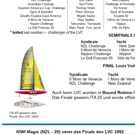
* bolted 
sail number
=  challenger of the LVC
SEMIFINALS 
Syndicate
              Yacht
NZL Challenge
     New Zea
Il Moro de Venecia
     I Moro d
Nippon Challenge
     Nippon
Le Defi Francais 95     Ville de Pa
   FINAL Louis Vui
Syndicate
             Yacht
      
Il Moro de Venecia
    I Moro de Vene
NZL Challenge
    New Zealand
Auch beim LVC wurden in
 Round Robins
 
Das Finale gewann ITA 25 und wurde offizie
ITA-45 gewann das
Finale des LVC 1992
KIWI Magic
 (NZL - 20) veror das Finale des LVC 1992