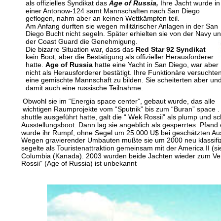
als offizielles Syndikat das 
Age of Russia, 
Ihre Jacht wurde in
einer Antonow-124 samt Mannschaften nach San Diego 
geflogen, nahm aber an keinen Wettkämpfen teil. 
Am Anfang durften sie wegen militärischer Anlagen in der San 
Diego Bucht nicht segeln. Später erhielten sie von der Navy un
der Coast Guard die Genehmigung.
Die bizarre Situation war, dass das 
Red Star 92 Syndikat
kein Boot, aber die Bestätigung als offizieller Herausforderer 
hatte. 
Age of Russia 
hatte eine Yacht in San Diego, war aber 
nicht als Herausforderer bestätigt. Ihre Funktionäre versuchten
eine gemischte Mannschaft zu bilden. Sie scheiterten aber und
damit auch eine russische Teilnahme.
Obwohl sie im “Energia space center”, gebaut wurde, das alle 
wichtigen Raumprojekte vom “Sputnik” bis zum “Buran” space .
shuttle ausgeführt hatte, galt die “ Wek Rossii” als plump und sc
Ausstellungsboot. Dann lag sie angeblich als gesperrtes  Pfand
wurde ihr Rumpf, ohne Segel um 25.000 U$ bei geschätzten Au
Wegen gravierender Umbauten mußte sie um 2000 neu klassifiz
segelte als Touristenattraktion gemeinsam mit der America II (s
Columbia (Kanada). 2003 wurden beide Jachten wieder zum Ver
Rossii” (Age of Russia) ist unbekannt