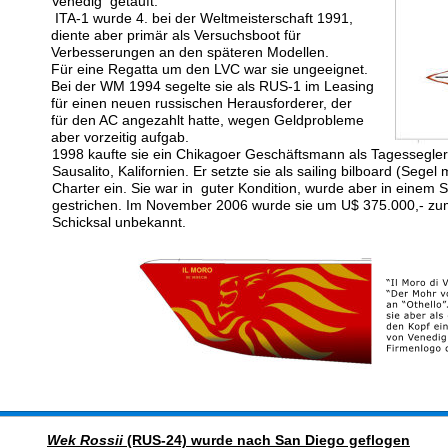
Venedig  getauft.
 ITA-1 wurde 4. bei der Weltmeisterschaft 1991, 
diente aber primär als Versuchsboot für 
Verbesserungen an den späteren Modellen.
Für eine Regatta um den LVC war sie ungeeignet.
Bei der WM 1994 segelte sie als RUS-1 im Leasing 
für einen neuen russischen Herausforderer, der 
für den AC angezahlt hatte, wegen Geldprobleme 
aber vorzeitig aufgab. 
1998 kaufte sie ein Chikagoer Geschäftsmann als Tagessegler
Sausalito, Kalifornien. Er setzte sie als sailing bilboard (Sege
Charter ein. Sie war in  guter Kondition, wurde aber in einem
gestrichen. Im November 2006 wurde sie um U$ 375.000,- zu
Schicksal unbekannt.
Wek Rossii 
(RUS-24) wurde nach San Diego geflogen