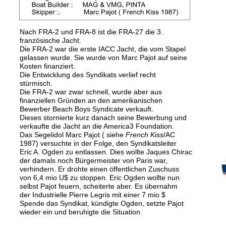
Nach FRA-2 und FRA-8 ist die FRA-27 die 3. 
französische Jacht.
Die FRA-2 war die erste IACC Jacht, die vom Stapel 
gelassen wurde. Sie wurde von Marc Pajot auf seine 
Kosten finanziert.
Die Entwicklung des Syndikats verlief recht 
stürmisch.
Die FRA-2 war zwar schnell, wurde aber aus 
finanziellen Gründen an den amerikanischen 
Bewerber Beach Boys Syndicate verkauft.
Dieses stornierte kurz danach seine Bewerbung und 
verkaufte die Jacht an die America3 Foundation.
Das Segelidol Marc Pajot ( siehe 
French Kiss
/AC 
1987) versuchte in der Folge, den Syndikatsleiter 
Eric A. Ogden zu entlassen. Dies wollte Jaques Chirac
der damals noch Bürgermeister von Paris war, 
verhindern. Er drohte einen öffentlichen Zuschuss 
von 6,4 mio U$ zu stoppen. Eric Ogden wollte nun
selbst Pajot feuern, scheiterte aber. Es übernahm 
der Industrielle Pierre Legris mit einer 7 mio $ 
Spende das Syndikat, kündigte Ogden, setzte Pajot 
wieder ein und beruhigte die Situation.