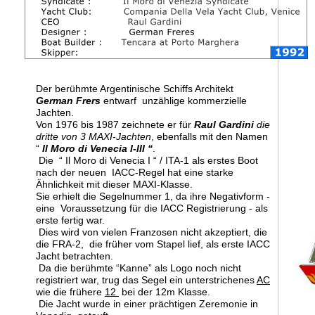
Der berühmte Argentinische Schiffs Architekt 
German Frers
 entwarf  unzählige kommerzielle 
Jachten.  
Von 1976 bis 1987 zeichnete er für 
Raul Gardini 
die 
dritte von 3 MAXI-Jachten
, ebenfalls mit den Namen 
“ 
Il Moro di Venecia I-III “
.
 Die  “ Il Moro di Venecia I “ / ITA-1 als erstes Boot 
nach der neuen  IACC-Regel hat eine starke 
Ähnlichkeit mit dieser MAXI-Klasse.
Sie erhielt die Segelnummer 1, da ihre Negativform - 
eine  Voraussetzung für die IACC Registrierung - als 
erste fertig war.
 Dies wird von vielen Franzosen nicht akzeptiert, die 
die FRA-2,  die früher vom Stapel lief, als erste IACC 
Jacht betrachten.
 Da die berühmte “Kanne” als Logo noch nicht 
registriert war, trug das Segel ein unterstrichenes 
AC
wie die frühere 
12 
 bei der 12m Klasse.
 Die Jacht wurde in einer prächtigen Zeremonie in 