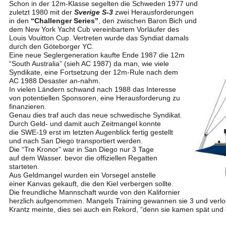
Schon in der 12m-Klasse segelten die Schweden 1977 und 
zuletzt 1980 mit der
 Sverige S-3
zwei Herausforderungen 
in den 
“Challenger Series”
, den zwischen Baron Bich und 
dem New York Yacht Cub vereinbartem Vorläufer des 
Louis Vouitton Cup. Vertreten wurde das Syndiat damals
durch den Göteborger YC.
Eine neue Seglergeneration kaufte Ende 1987 die 12m 
“South Australia” (sieh AC 1987) da man, wie viele 
Syndikate, eine Fortsetzung der 12m-Rule nach dem 
AC 1988 Desaster an-nahm.
In vielen Ländern schwand nach 1988 das Interesse
von potentiellen Sponsoren, eine Herausforderung zu
finanzieren.
Genau dies traf auch das neue schwedische Syndikat.
Durch Geld- und damit auch Zeitmangel konnte 
die SWE-19 erst im letzten Augenblick fertig gestellt
und nach San Diego transportiert werden.
Die “Tre Kronor” war in San Diego nur 3 Tage
auf dem Wasser. bevor die offiziellen Regatten
starteten.
Aus Geldmangel wurden ein Vorsegel anstelle 
einer Kanvas gekauft, die den Kiel verbergen sollte.
Die freundliche Mannschaft wurde von den Kalifornier
herzlich aufgenommen. Mangels Training gewannen sie 3 und verl
Krantz meinte, dies sei auch ein Rekord, “denn sie kamen spät und 