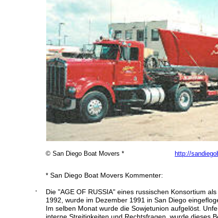
© San Diego Boat Movers *
http://sandieg
 San Diego Boat Movers Kommenter:
*
Die "AGE OF RUSSIA" eines russischen Konsortium als 
'
1992, wurde im Dezember 1991 in San Diego eingeflog
Im selben Monat wurde die Sowjetunion aufgelöst. Unfertig
interne Streitigkeiten und Rechtsfragen, wurde dieses 