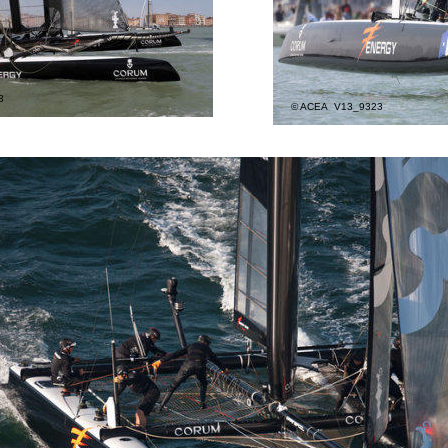
3
© ACEA  V13_9323