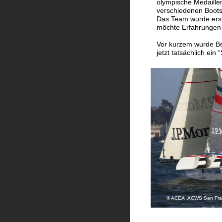
olympische Medaillen
verschiedenen Boots
Das Team wurde ers
möchte Erfahrungen 
Vor kurzem wurde Ben
jetzt tatsächlich ein “
© ACEA  ACWS San Fran