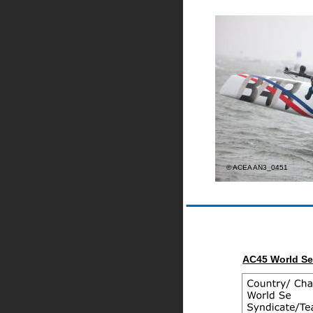
© ACEA AN3_0451
AC45 World Se