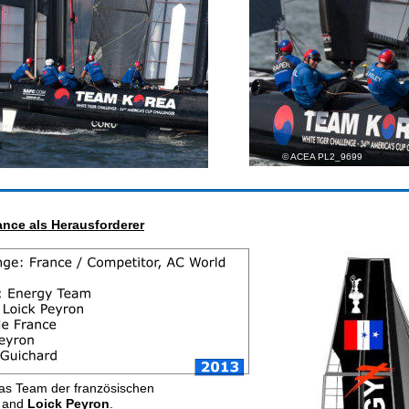
1
© ACEA PL2_9699
nce als Herausforderer
das Team der französischen
 
and 
Loick Peyron
.