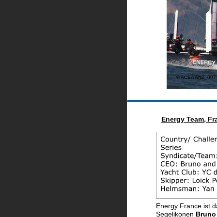
© ACEA ANZ_007
Energy Team, Fra
Energy France ist 
Segelikonen 
Bruno