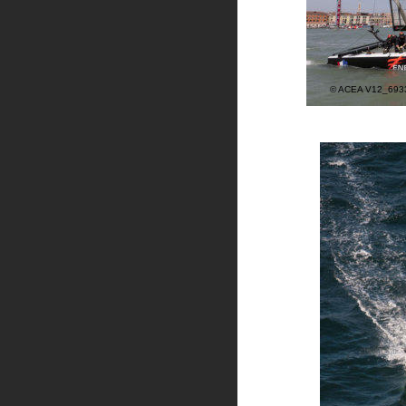
© ACEA V12_693