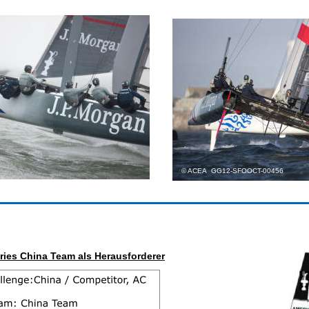
© ACEA  GG12-SFOOCT-00456
ries China Team als Herausforderer